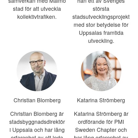
samverkan med Malmö
han ett av Sveriges
stad för att utveckla
största
kollektivtrafiken.
stadsutvecklingsprojekt
med stor betydelse för
Uppsalas framtida
utveckling.
Christian Blomberg
Katarina Strömberg
Christian Blomberg är
Katarina Strömberg är
stadsbyggnadsdirektör
ordförande för PMI
i Uppsala och har lång
Sweden Chapter och
erfarenhet av att leda
har lång erfarenhet av