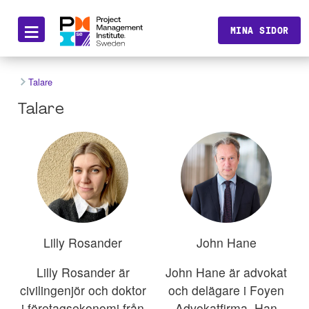
≡
MINA SIDOR
Talare
Talare
Lilly Rosander
John Hane
Lilly Rosander är
John Hane är advokat
civilingenjör och doktor
och delägare i Foyen
i företagsekonomi från
Advokatfirma. Han